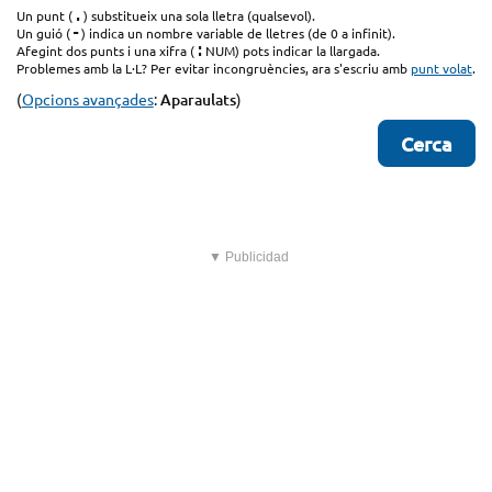
.
Un punt (
) substitueix una sola lletra (qualsevol).
-
Un guió (
) indica un nombre variable de lletres (de 0 a infinit).
:
Afegint dos punts i una xifra (
NUM) pots indicar la llargada.
Problemes amb la L·L? Per evitar incongruències, ara s'escriu amb
punt volat
.
(
Opcions avançades
:
Aparaulats
)
▼ Publicidad