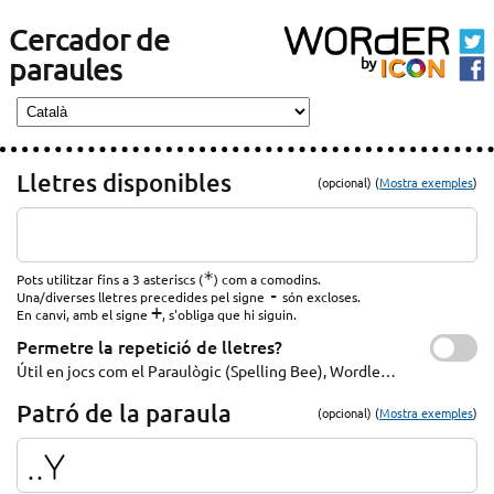
Cercador de
paraules
Lletres disponibles
(opcional) (
Mostra exemples
)
*
Pots utilitzar fins a 3 asteriscs (
) com a comodins.
-
Una/diverses lletres precedides pel signe
són excloses.
+
En canvi, amb el signe
, s'obliga que hi siguin.
Permetre la repetició de lletres?
Útil en jocs com el Paraulògic (Spelling Bee), Wordle…
Patró de la paraula
(opcional) (
Mostra exemples
)