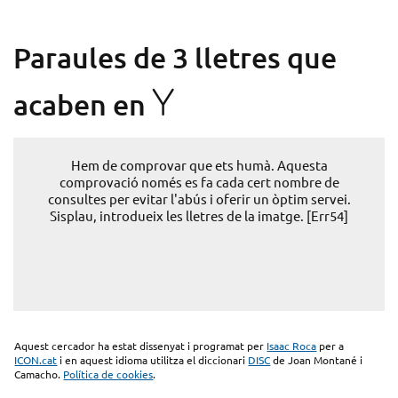
Paraules de 3 lletres que
Y
acaben en
Hem de comprovar que ets humà. Aquesta
comprovació només es fa cada cert nombre de
consultes per evitar l'abús i oferir un òptim servei.
Sisplau, introdueix les lletres de la imatge. [Err54]
Aquest cercador ha estat dissenyat i programat per
Isaac Roca
per a
ICON.cat
i en aquest idioma utilitza el diccionari
DISC
de Joan Montané i
Camacho.
Política de cookies
.