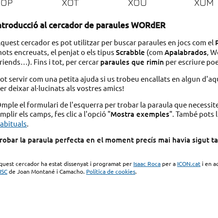
XOP
XOT
XOU
XUM
ntroducció al cercador de paraules WORdER
quest cercador es pot utilitzar per buscar paraules en jocs com el
ots encreuats, el penjat o els tipus
Scrabble
(com
Apalabrados
, W
riends…). Fins i tot, per cercar
paraules que rimin
per escriure po
ot servir com una petita ajuda si us trobeu encallats en algun d'aq
er deixar al·lucinats als vostres amics!
mple el formulari de l'esquerra per trobar la paraula que necessit
mplir els camps, fes clic a l'opció "
Mostra exemples
". També pots l
abituals
.
robar la paraula perfecta en el moment precís mai havia sigut tan 
quest cercador ha estat dissenyat i programat per
Isaac Roca
per a
ICON.cat
i en a
ISC
de Joan Montané i Camacho.
Política de cookies
.