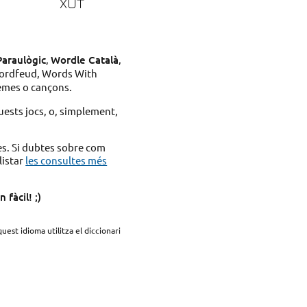
XUT
Paraulògic
,
Wordle Català
,
ordfeud, Words With
emes o cançons.
uests jocs, o, simplement,
es. Si dubtes sobre com
listar
les consultes més
fàcil! ;)
quest idioma utilitza el diccionari