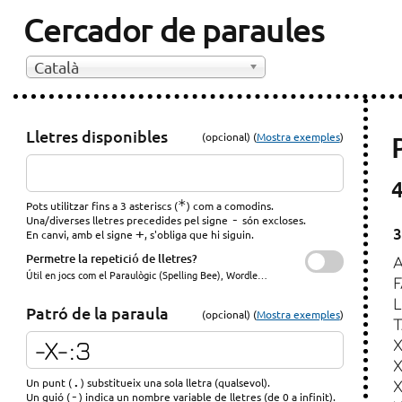
Cercador de paraules
Català
Lletres disponibles
(opcional) (
Mostra exemples
)
4
*
Pots utilitzar fins a 3 asteriscs (
) com a comodins.
-
Una/diverses lletres precedides pel signe
són excloses.
3
+
En canvi, amb el signe
, s'obliga que hi siguin.
Permetre la repetició de lletres?
Útil en jocs com el Paraulògic (Spelling Bee), Wordle…
Patró de la paraula
(opcional) (
Mostra exemples
)
.
Un punt (
) substitueix una sola lletra (qualsevol).
X
-
Un guió (
) indica un nombre variable de lletres (de 0 a infinit).