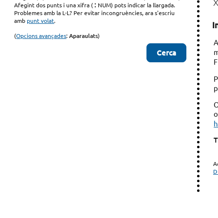
:
Afegint dos punts i una xifra (
NUM) pots indicar la llargada.
Problemes amb la L·L? Per evitar incongruències, ara s'escriu
amb
punt volat
.
I
(
Opcions avançades
:
Aparaulats
)
A
m
F
P
p
O
o
h
T
A
D