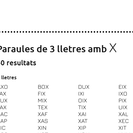
X
Paraules de 3 lletres amb
0 resultats
 lletres
AXO
BOX
DUX
EIX
FAX
FIX
IXI
IXO
LUX
MIX
OIX
PIX
TAX
TEX
TIX
UIX
XAC
XAF
XAI
XAL
XAP
XAS
XAT
XEC
IC
XIN
XIP
XIT