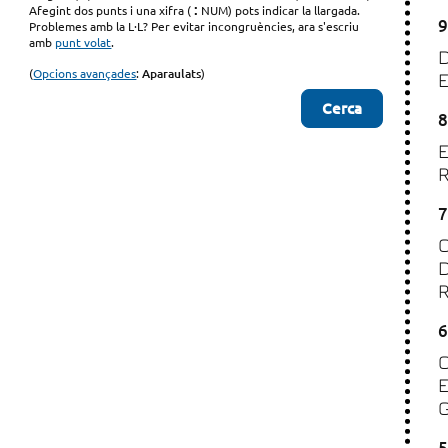
:
Afegint dos punts i una xifra (
NUM) pots indicar la llargada.
9
Problemes amb la L·L? Per evitar incongruències, ara s'escriu
amb
punt volat
.
(
Opcions avançades
:
Aparaulats
)
8
7
6
5