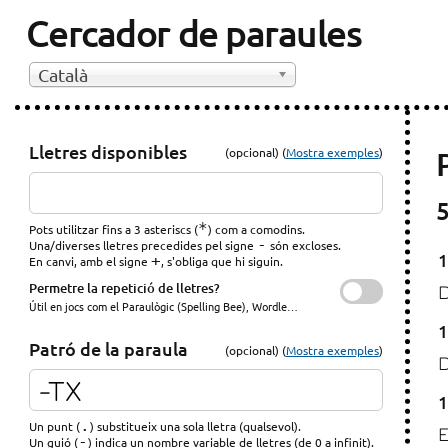
Cercador de paraules
Català
Lletres disponibles
(opcional) (
Mostra exemples
)
5
*
Pots utilitzar fins a 3 asteriscs (
) com a comodins.
-
Una/diverses lletres precedides pel signe
són excloses.
1
+
En canvi, amb el signe
, s'obliga que hi siguin.
Permetre la repetició de lletres?
Útil en jocs com el Paraulògic (Spelling Bee), Wordle…
1
Patró de la paraula
(opcional) (
Mostra exemples
)
1
.
Un punt (
) substitueix una sola lletra (qualsevol).
-
Un guió (
) indica un nombre variable de lletres (de 0 a infinit).