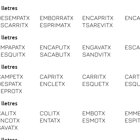
 lletres
DESEMPATX
EMBORRATX
ENCAPRITX
ENCA
ESCARRITX
ESPRIMATX
TSAREVITX
 lletres
EMPAPATX
ENCAPUTX
ENGAVATX
ESCA
RESQUITX
SACABUTX
SANDVITX
 lletres
CAMPETX
CAPRITX
CARRITX
CART
DESPATX
ENCLETX
ESQUETX
ESQU
REPROTX
 lletres
CALITX
COLITX
EMBOTX
EMM
ENCOTX
ENTATX
ESMOTX
ESPI
GAVATX
 lletres