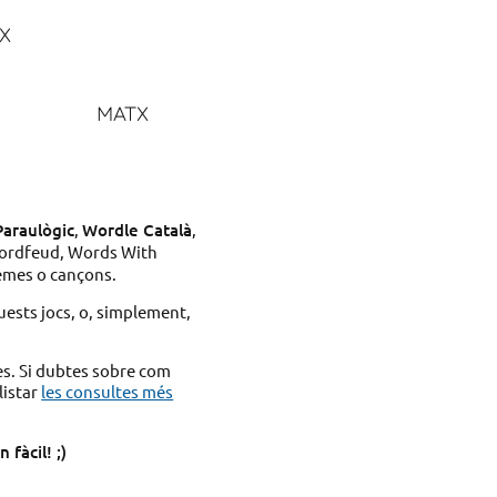
X
MATX
Paraulògic
,
Wordle Català
,
ordfeud, Words With
emes o cançons.
uests jocs, o, simplement,
es. Si dubtes sobre com
listar
les consultes més
fàcil! ;)