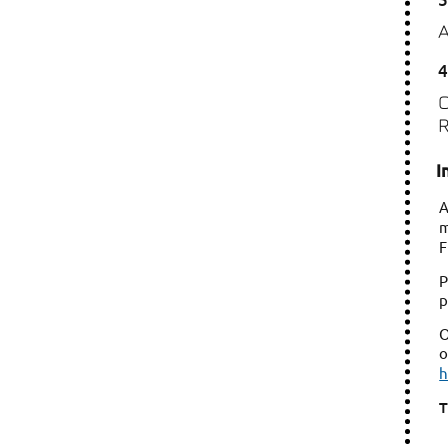
4
I
A
m
F
P
p
O
o
h
T