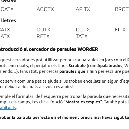
ACATX
ACOTX
APITX
BROT
 lletres
CATX
COTX
DUTX
FITX
RATX
RETX
TATX
ntroducció al cercador de paraules WORdER
quest cercador es pot utilitzar per buscar paraules en jocs com el
ots encreuats, el penjat o els tipus
Scrabble
(com
Apalabrados
, W
riends…). Fins i tot, per cercar
paraules que rimin
per escriure po
ot servir com una petita ajuda si us trobeu encallats en algun d'aq
er deixar al·lucinats als vostres amics!
mple el formulari de l'esquerra per trobar la paraula que necessit
mplir els camps, fes clic a l'opció "
Mostra exemples
". També pots l
abituals
.
robar la paraula perfecta en el moment precís mai havia sigut tan 