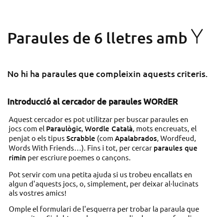
Y
Paraules de 6 lletres amb
No hi ha paraules que compleixin aquests criteris.
Introducció al cercador de paraules WORdER
Aquest cercador es pot utilitzar per buscar paraules en
jocs com el
Paraulògic
,
Wordle Català
, mots encreuats, el
penjat o els tipus
Scrabble
(com
Apalabrados
, Wordfeud,
Words With Friends…). Fins i tot, per cercar
paraules que
rimin
per escriure poemes o cançons.
Pot servir com una petita ajuda si us trobeu encallats en
algun d'aquests jocs, o, simplement, per deixar al·lucinats
als vostres amics!
Omple el formulari de l'esquerra per trobar la paraula que