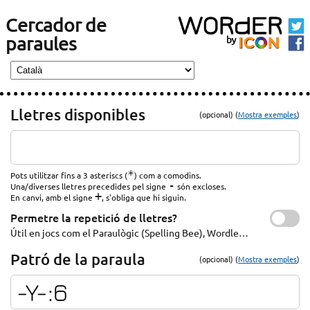
Cercador de
paraules
Lletres disponibles
(opcional) (
Mostra exemples
)
*
Pots utilitzar fins a 3 asteriscs (
) com a comodins.
-
Una/diverses lletres precedides pel signe
són excloses.
+
En canvi, amb el signe
, s'obliga que hi siguin.
Permetre la repetició de lletres?
Útil en jocs com el Paraulògic (Spelling Bee), Wordle…
Patró de la paraula
(opcional) (
Mostra exemples
)