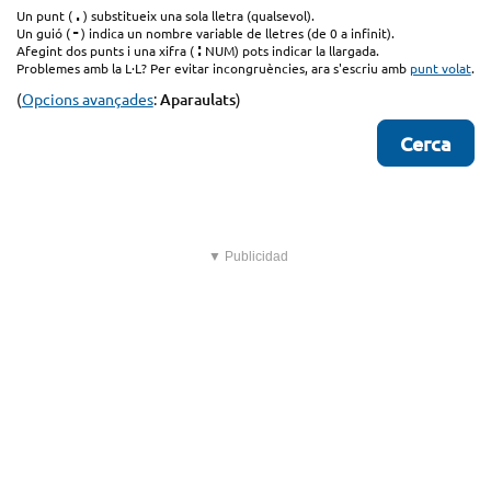
.
Un punt (
) substitueix una sola lletra (qualsevol).
-
Un guió (
) indica un nombre variable de lletres (de 0 a infinit).
:
Afegint dos punts i una xifra (
NUM) pots indicar la llargada.
Problemes amb la L·L? Per evitar incongruències, ara s'escriu amb
punt volat
.
(
Opcions avançades
:
Aparaulats
)
▼ Publicidad