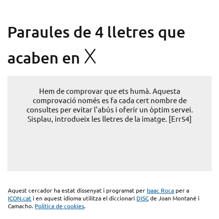
Paraules de 4 lletres que
X
acaben en
Hem de comprovar que ets humà. Aquesta
comprovació només es fa cada cert nombre de
consultes per evitar l'abús i oferir un òptim servei.
Sisplau, introdueix les lletres de la imatge. [Err54]
Aquest cercador ha estat dissenyat i programat per
Isaac Roca
per a
ICON.cat
i en aquest idioma utilitza el diccionari
DISC
de Joan Montané i
Camacho.
Política de cookies
.