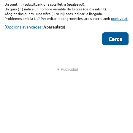
.
Un punt (
) substitueix una sola lletra (qualsevol).
-
Un guió (
) indica un nombre variable de lletres (de 0 a infinit).
:
Afegint dos punts i una xifra (
NUM) pots indicar la llargada.
Problemes amb la L·L? Per evitar incongruències, ara s'escriu amb
punt volat
.
(
Opcions avançades
:
Aparaulats
)
▼ Publicidad