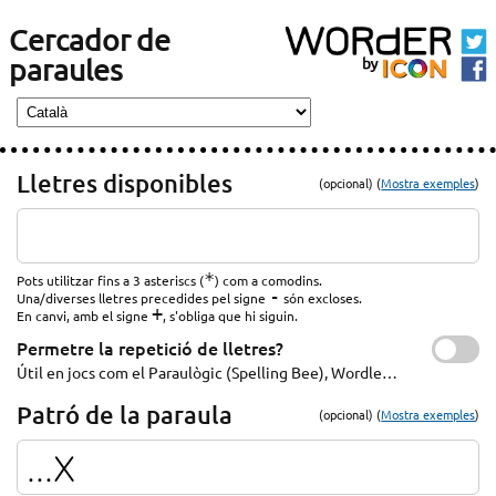
Cercador de
paraules
Lletres disponibles
(opcional) (
Mostra exemples
)
*
Pots utilitzar fins a 3 asteriscs (
) com a comodins.
-
Una/diverses lletres precedides pel signe
són excloses.
+
En canvi, amb el signe
, s'obliga que hi siguin.
Permetre la repetició de lletres?
Útil en jocs com el Paraulògic (Spelling Bee), Wordle…
Patró de la paraula
(opcional) (
Mostra exemples
)