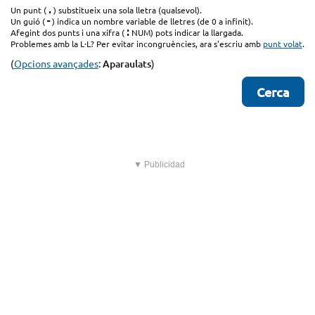
.
Un punt (
) substitueix una sola lletra (qualsevol).
-
Un guió (
) indica un nombre variable de lletres (de 0 a infinit).
:
Afegint dos punts i una xifra (
NUM) pots indicar la llargada.
Problemes amb la L·L? Per evitar incongruències, ara s'escriu amb
punt volat
.
(
Opcions avançades
:
Aparaulats
)
▼ Publicidad