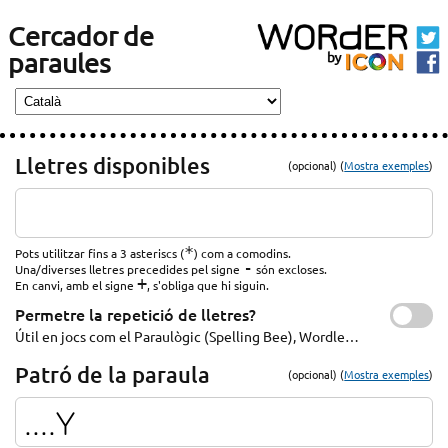
Cercador de
paraules
Lletres disponibles
(opcional) (
Mostra exemples
)
*
Pots utilitzar fins a 3 asteriscs (
) com a comodins.
-
Una/diverses lletres precedides pel signe
són excloses.
+
En canvi, amb el signe
, s'obliga que hi siguin.
Permetre la repetició de lletres?
Útil en jocs com el Paraulògic (Spelling Bee), Wordle…
Patró de la paraula
(opcional) (
Mostra exemples
)