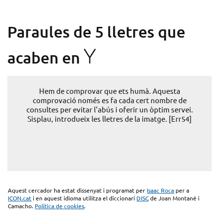
Paraules de 5 lletres que
Y
acaben en
Hem de comprovar que ets humà. Aquesta
comprovació només es fa cada cert nombre de
consultes per evitar l'abús i oferir un òptim servei.
Sisplau, introdueix les lletres de la imatge. [Err54]
Aquest cercador ha estat dissenyat i programat per
Isaac Roca
per a
ICON.cat
i en aquest idioma utilitza el diccionari
DISC
de Joan Montané i
Camacho.
Política de cookies
.