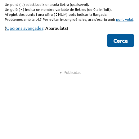
.
Un punt (
) substitueix una sola lletra (qualsevol).
-
Un guió (
) indica un nombre variable de lletres (de 0 a infinit).
:
Afegint dos punts i una xifra (
NUM) pots indicar la llargada.
Problemes amb la L·L? Per evitar incongruències, ara s'escriu amb
punt volat
.
(
Opcions avançades
:
Aparaulats
)
▼ Publicidad