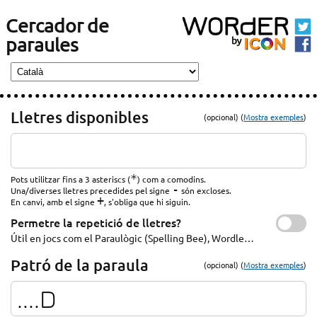
Cercador de
paraules
Lletres disponibles
(opcional) (
Mostra exemples
)
*
Pots utilitzar fins a 3 asteriscs (
) com a comodins.
-
Una/diverses lletres precedides pel signe
són excloses.
+
En canvi, amb el signe
, s'obliga que hi siguin.
Permetre la repetició de lletres?
Útil en jocs com el Paraulògic (Spelling Bee), Wordle…
Patró de la paraula
(opcional) (
Mostra exemples
)