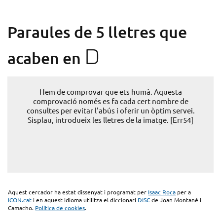
Paraules de 5 lletres que
D
acaben en
Hem de comprovar que ets humà. Aquesta
comprovació només es fa cada cert nombre de
consultes per evitar l'abús i oferir un òptim servei.
Sisplau, introdueix les lletres de la imatge. [Err54]
Aquest cercador ha estat dissenyat i programat per
Isaac Roca
per a
ICON.cat
i en aquest idioma utilitza el diccionari
DISC
de Joan Montané i
Camacho.
Política de cookies
.