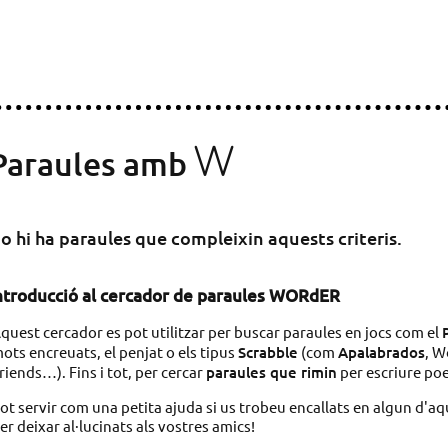
W
Paraules amb
o hi ha paraules que compleixin aquests criteris.
ntroducció al cercador de paraules WORdER
quest cercador es pot utilitzar per buscar paraules en jocs com el
ots encreuats, el penjat o els tipus
Scrabble
(com
Apalabrados
, W
riends…). Fins i tot, per cercar
paraules que rimin
per escriure po
ot servir com una petita ajuda si us trobeu encallats en algun d'aq
er deixar al·lucinats als vostres amics!