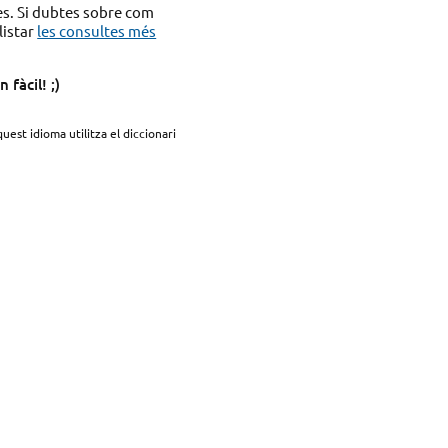
es. Si dubtes sobre com
listar
les consultes més
fàcil! ;)
quest idioma utilitza el diccionari