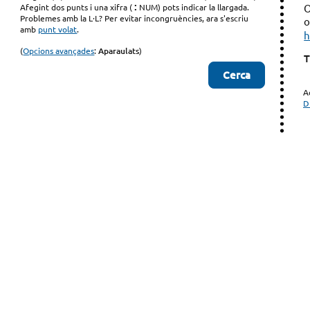
:
O
Afegint dos punts i una xifra (
NUM) pots indicar la llargada.
Problemes amb la L·L? Per evitar incongruències, ara s'escriu
o
amb
punt volat
.
h
(
Opcions avançades
:
Aparaulats
)
T
A
D