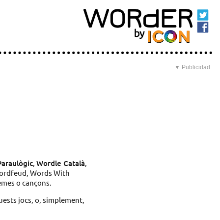
▼ Publicidad
Paraulògic
,
Wordle Català
,
ordfeud, Words With
emes o cançons.
uests jocs, o, simplement,