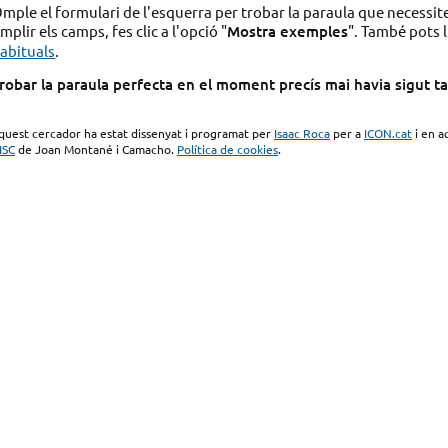
mple el formulari de l'esquerra per trobar la paraula que necessit
mplir els camps, fes clic a l'opció "
Mostra exemples
". També pots l
abituals
.
robar la paraula perfecta en el moment precís mai havia sigut tan 
quest cercador ha estat dissenyat i programat per
Isaac Roca
per a
ICON.cat
i en a
ISC
de Joan Montané i Camacho.
Política de cookies
.