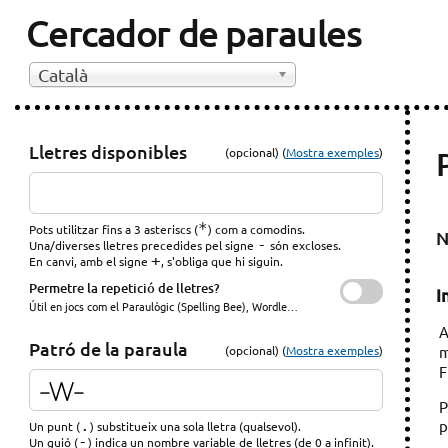
Cercador de paraules
Català
Lletres disponibles
(opcional) (
Mostra exemples
)
*
Pots utilitzar fins a 3 asteriscs (
) com a comodins.
N
-
Una/diverses lletres precedides pel signe
són excloses.
+
En canvi, amb el signe
, s'obliga que hi siguin.
Permetre la repetició de lletres?
I
Útil en jocs com el Paraulògic (Spelling Bee), Wordle…
A
Patró de la paraula
(opcional) (
Mostra exemples
)
m
F
P
p
.
Un punt (
) substitueix una sola lletra (qualsevol).
-
Un guió (
) indica un nombre variable de lletres (de 0 a infinit).