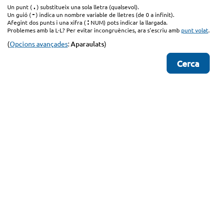
.
Un punt (
) substitueix una sola lletra (qualsevol).
-
Un guió (
) indica un nombre variable de lletres (de 0 a infinit).
:
Afegint dos punts i una xifra (
NUM) pots indicar la llargada.
Problemes amb la L·L? Per evitar incongruències, ara s'escriu amb
punt volat
.
(
Opcions avançades
:
Aparaulats
)