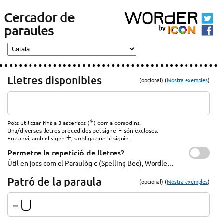
Cercador de
paraules
Lletres disponibles
(opcional) (
Mostra exemples
)
*
Pots utilitzar fins a 3 asteriscs (
) com a comodins.
-
Una/diverses lletres precedides pel signe
són excloses.
+
En canvi, amb el signe
, s'obliga que hi siguin.
Permetre la repetició de lletres?
Útil en jocs com el Paraulògic (Spelling Bee), Wordle…
Patró de la paraula
(opcional) (
Mostra exemples
)