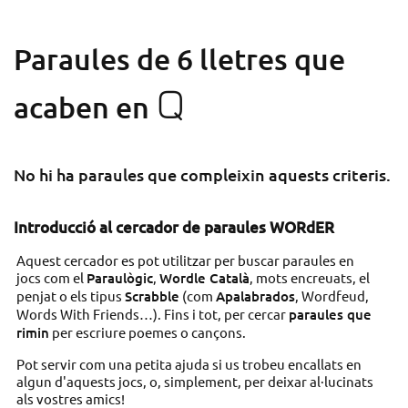
Paraules de 6 lletres que
Q
acaben en
No hi ha paraules que compleixin aquests criteris.
Introducció al cercador de paraules WORdER
Aquest cercador es pot utilitzar per buscar paraules en
jocs com el
Paraulògic
,
Wordle Català
, mots encreuats, el
penjat o els tipus
Scrabble
(com
Apalabrados
, Wordfeud,
Words With Friends…). Fins i tot, per cercar
paraules que
rimin
per escriure poemes o cançons.
Pot servir com una petita ajuda si us trobeu encallats en
algun d'aquests jocs, o, simplement, per deixar al·lucinats
als vostres amics!