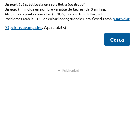
.
Un punt (
) substitueix una sola lletra (qualsevol).
-
Un guió (
) indica un nombre variable de lletres (de 0 a infinit).
:
Afegint dos punts i una xifra (
NUM) pots indicar la llargada.
Problemes amb la L·L? Per evitar incongruències, ara s'escriu amb
punt volat
.
(
Opcions avançades
:
Aparaulats
)
▼ Publicidad