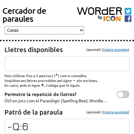
Cercador de
paraules
Lletres disponibles
(opcional) (
Mostra exemples
)
*
Pots utilitzar fins a 3 asteriscs (
) com a comodins.
-
Una/diverses lletres precedides pel signe
són excloses.
+
En canvi, amb el signe
, s'obliga que hi siguin.
Permetre la repetició de lletres?
Útil en jocs com el Paraulògic (Spelling Bee), Wordle…
Patró de la paraula
(opcional) (
Mostra exemples
)