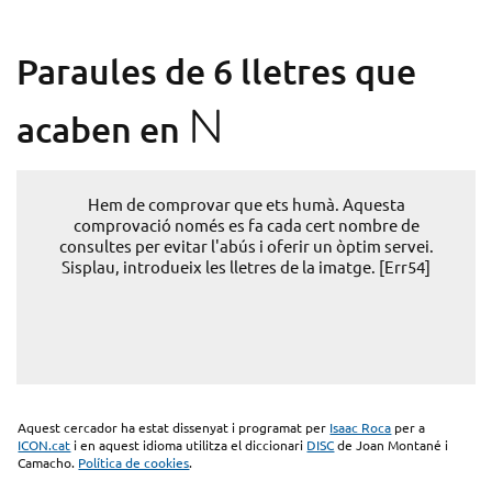
Paraules de 6 lletres que
N
acaben en
Hem de comprovar que ets humà. Aquesta
comprovació només es fa cada cert nombre de
consultes per evitar l'abús i oferir un òptim servei.
Sisplau, introdueix les lletres de la imatge. [Err54]
Aquest cercador ha estat dissenyat i programat per
Isaac Roca
per a
ICON.cat
i en aquest idioma utilitza el diccionari
DISC
de Joan Montané i
Camacho.
Política de cookies
.