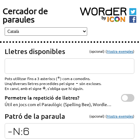
Cercador de
paraules
Lletres disponibles
(opcional) (
Mostra exemples
)
*
Pots utilitzar fins a 3 asteriscs (
) com a comodins.
-
Una/diverses lletres precedides pel signe
són excloses.
+
En canvi, amb el signe
, s'obliga que hi siguin.
Permetre la repetició de lletres?
Útil en jocs com el Paraulògic (Spelling Bee), Wordle…
Patró de la paraula
(opcional) (
Mostra exemples
)