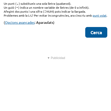
.
Un punt (
) substitueix una sola lletra (qualsevol).
-
Un guió (
) indica un nombre variable de lletres (de 0 a infinit).
:
Afegint dos punts i una xifra (
NUM) pots indicar la llargada.
Problemes amb la L·L? Per evitar incongruències, ara s'escriu amb
punt volat
.
(
Opcions avançades
:
Aparaulats
)
▼ Publicidad