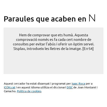
N
Paraules que acaben en
Hem de comprovar que ets humà. Aquesta
comprovació només es fa cada cert nombre de
consultes per evitar l'abús i oferir un òptim servei.
Sisplau, introdueix les lletres de la imatge. [Err54]
Aquest cercador ha estat dissenyat i programat per
Isaac Roca
per a
ICON.cat
i en aquest idioma utilitza el diccionari
DISC
de Joan Montané i
Camacho.
Política de cookies
.