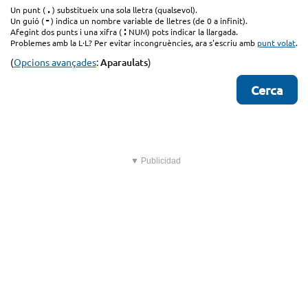
.
Un punt (
) substitueix una sola lletra (qualsevol).
-
Un guió (
) indica un nombre variable de lletres (de 0 a infinit).
:
Afegint dos punts i una xifra (
NUM) pots indicar la llargada.
Problemes amb la L·L? Per evitar incongruències, ara s'escriu amb
punt volat
.
(
Opcions avançades
:
Aparaulats
)
▼ Publicidad