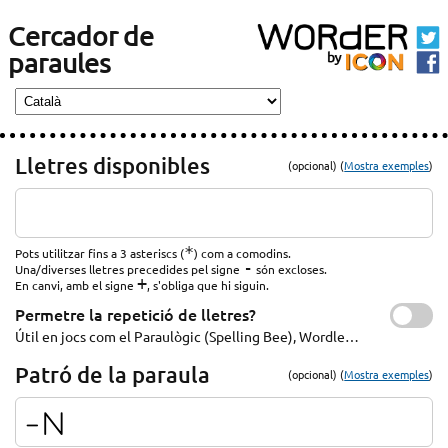
Cercador de
paraules
Lletres disponibles
(opcional) (
Mostra exemples
)
*
Pots utilitzar fins a 3 asteriscs (
) com a comodins.
-
Una/diverses lletres precedides pel signe
són excloses.
+
En canvi, amb el signe
, s'obliga que hi siguin.
Permetre la repetició de lletres?
Útil en jocs com el Paraulògic (Spelling Bee), Wordle…
Patró de la paraula
(opcional) (
Mostra exemples
)