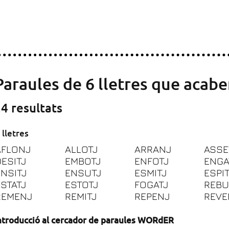
Paraules de 6 lletres que acab
4 resultats
 lletres
AFLONJ
ALLOTJ
ARRANJ
ASSE
DESITJ
EMBOTJ
ENFOTJ
ENGA
ENSITJ
ENSUTJ
ESMITJ
ESPI
ESTATJ
ESTOTJ
FOGATJ
REBU
REMENJ
REMITJ
REPENJ
REVE
ntroducció al cercador de paraules WORdER