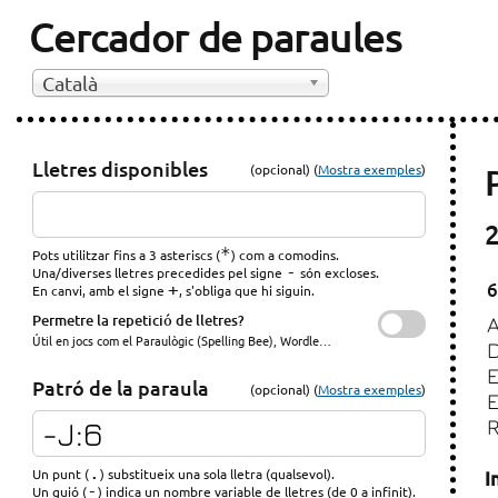
Cercador de paraules
Català
Lletres disponibles
(opcional) (
Mostra exemples
)
2
*
Pots utilitzar fins a 3 asteriscs (
) com a comodins.
-
Una/diverses lletres precedides pel signe
són excloses.
6
+
En canvi, amb el signe
, s'obliga que hi siguin.
Permetre la repetició de lletres?
Útil en jocs com el Paraulògic (Spelling Bee), Wordle…
Patró de la paraula
(opcional) (
Mostra exemples
)
.
Un punt (
) substitueix una sola lletra (qualsevol).
I
-
Un guió (
) indica un nombre variable de lletres (de 0 a infinit).