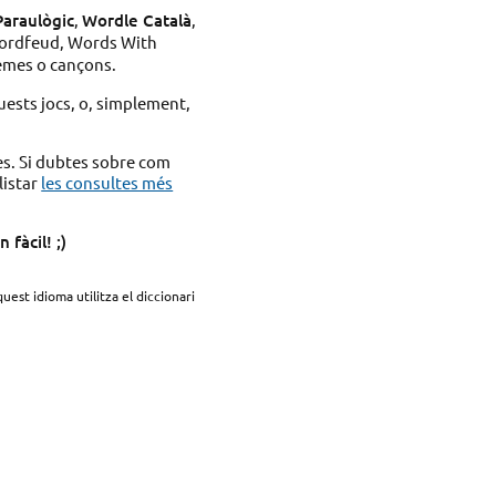
Paraulògic
,
Wordle Català
,
ordfeud, Words With
emes o cançons.
uests jocs, o, simplement,
es. Si dubtes sobre com
listar
les consultes més
fàcil! ;)
quest idioma utilitza el diccionari