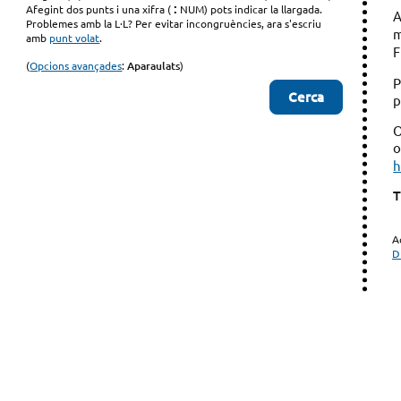
:
Afegint dos punts i una xifra (
NUM) pots indicar la llargada.
A
Problemes amb la L·L? Per evitar incongruències, ara s'escriu
m
amb
punt volat
.
F
(
Opcions avançades
:
Aparaulats
)
P
p
O
o
h
T
A
D