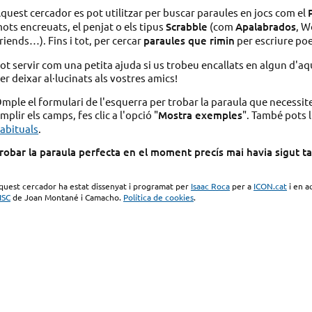
quest cercador es pot utilitzar per buscar paraules en jocs com el
ots encreuats, el penjat o els tipus
Scrabble
(com
Apalabrados
, W
riends…). Fins i tot, per cercar
paraules que rimin
per escriure po
ot servir com una petita ajuda si us trobeu encallats en algun d'aq
er deixar al·lucinats als vostres amics!
mple el formulari de l'esquerra per trobar la paraula que necessit
mplir els camps, fes clic a l'opció "
Mostra exemples
". També pots l
abituals
.
robar la paraula perfecta en el moment precís mai havia sigut tan 
quest cercador ha estat dissenyat i programat per
Isaac Roca
per a
ICON.cat
i en a
ISC
de Joan Montané i Camacho.
Política de cookies
.