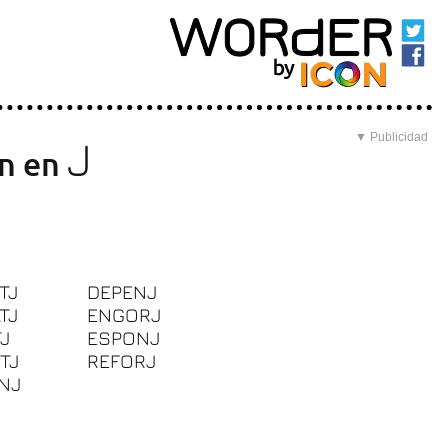
▼ Publicidad
J
en en
TJ
DEPENJ
TJ
ENGORJ
TJ
ESPONJ
TJ
REFORJ
NJ