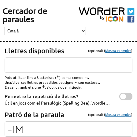
Cercador de
paraules
Lletres disponibles
(opcional) (
Mostra exemples
)
*
Pots utilitzar fins a 3 asteriscs (
) com a comodins.
-
Una/diverses lletres precedides pel signe
són excloses.
+
En canvi, amb el signe
, s'obliga que hi siguin.
Permetre la repetició de lletres?
Útil en jocs com el Paraulògic (Spelling Bee), Wordle…
Patró de la paraula
(opcional) (
Mostra exemples
)