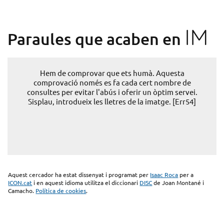
IM
Paraules que acaben en
Hem de comprovar que ets humà. Aquesta
comprovació només es fa cada cert nombre de
consultes per evitar l'abús i oferir un òptim servei.
Sisplau, introdueix les lletres de la imatge. [Err54]
Aquest cercador ha estat dissenyat i programat per
Isaac Roca
per a
ICON.cat
i en aquest idioma utilitza el diccionari
DISC
de Joan Montané i
Camacho.
Política de cookies
.