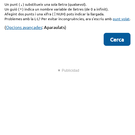
.
Un punt (
) substitueix una sola lletra (qualsevol).
-
Un guió (
) indica un nombre variable de lletres (de 0 a infinit).
:
Afegint dos punts i una xifra (
NUM) pots indicar la llargada.
Problemes amb la L·L? Per evitar incongruències, ara s'escriu amb
punt volat
.
(
Opcions avançades
:
Aparaulats
)
▼ Publicidad