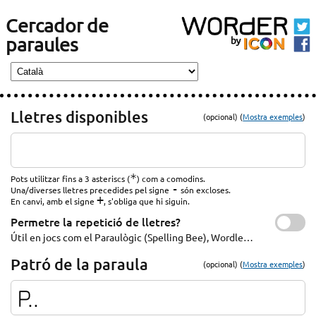
Cercador de
paraules
Lletres disponibles
(opcional) (
Mostra exemples
)
*
Pots utilitzar fins a 3 asteriscs (
) com a comodins.
-
Una/diverses lletres precedides pel signe
són excloses.
+
En canvi, amb el signe
, s'obliga que hi siguin.
Permetre la repetició de lletres?
Útil en jocs com el Paraulògic (Spelling Bee), Wordle…
Patró de la paraula
(opcional) (
Mostra exemples
)