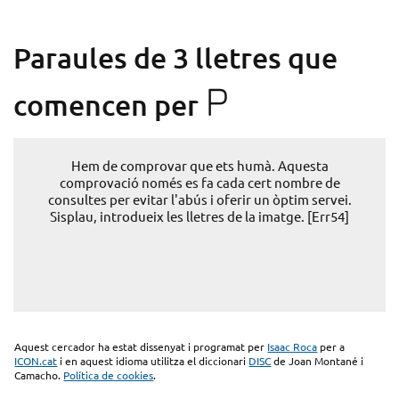
Paraules de 3 lletres que
P
comencen per
Hem de comprovar que ets humà. Aquesta
comprovació només es fa cada cert nombre de
consultes per evitar l'abús i oferir un òptim servei.
Sisplau, introdueix les lletres de la imatge. [Err54]
Aquest cercador ha estat dissenyat i programat per
Isaac Roca
per a
ICON.cat
i en aquest idioma utilitza el diccionari
DISC
de Joan Montané i
Camacho.
Política de cookies
.