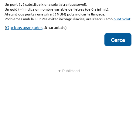
.
Un punt (
) substitueix una sola lletra (qualsevol).
-
Un guió (
) indica un nombre variable de lletres (de 0 a infinit).
:
Afegint dos punts i una xifra (
NUM) pots indicar la llargada.
Problemes amb la L·L? Per evitar incongruències, ara s'escriu amb
punt volat
.
(
Opcions avançades
:
Aparaulats
)
▼ Publicidad