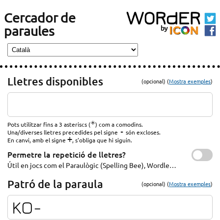
Cercador de
paraules
Lletres disponibles
(opcional) (
Mostra exemples
)
*
Pots utilitzar fins a 3 asteriscs (
) com a comodins.
-
Una/diverses lletres precedides pel signe
són excloses.
+
En canvi, amb el signe
, s'obliga que hi siguin.
Permetre la repetició de lletres?
Útil en jocs com el Paraulògic (Spelling Bee), Wordle…
Patró de la paraula
(opcional) (
Mostra exemples
)