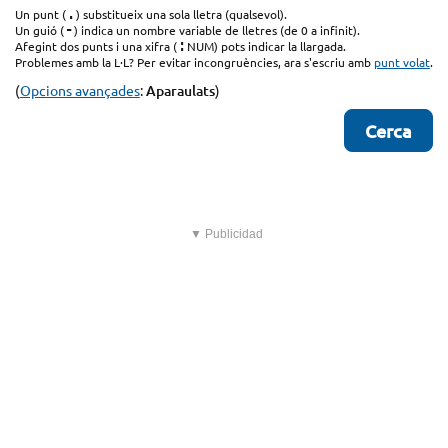
.
Un punt (
) substitueix una sola lletra (qualsevol).
-
Un guió (
) indica un nombre variable de lletres (de 0 a infinit).
:
Afegint dos punts i una xifra (
NUM) pots indicar la llargada.
Problemes amb la L·L? Per evitar incongruències, ara s'escriu amb
punt volat
.
(
Opcions avançades
:
Aparaulats
)
▼ Publicidad