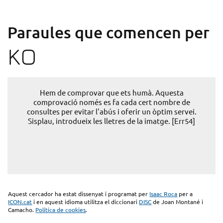
Paraules que comencen per
KO
Hem de comprovar que ets humà. Aquesta
comprovació només es fa cada cert nombre de
consultes per evitar l'abús i oferir un òptim servei.
Sisplau, introdueix les lletres de la imatge. [Err54]
Aquest cercador ha estat dissenyat i programat per
Isaac Roca
per a
ICON.cat
i en aquest idioma utilitza el diccionari
DISC
de Joan Montané i
Camacho.
Política de cookies
.