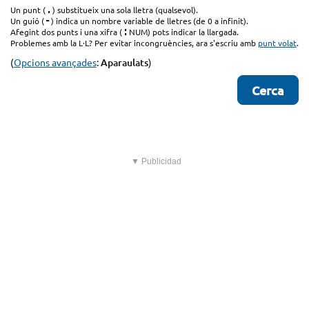
.
Un punt (
) substitueix una sola lletra (qualsevol).
-
Un guió (
) indica un nombre variable de lletres (de 0 a infinit).
:
Afegint dos punts i una xifra (
NUM) pots indicar la llargada.
Problemes amb la L·L? Per evitar incongruències, ara s'escriu amb
punt volat
.
(
Opcions avançades
:
Aparaulats
)
▼ Publicidad