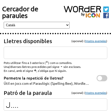
Cercador de
paraules
Lletres disponibles
(opcional) (
Mostra exemples
)
*
Pots utilitzar fins a 3 asteriscs (
) com a comodins.
-
Una/diverses lletres precedides pel signe
són excloses.
+
En canvi, amb el signe
, s'obliga que hi siguin.
Permetre la repetició de lletres?
Útil en jocs com el Paraulògic (Spelling Bee), Wordle…
Patró de la paraula
(opcional) (
Mostra exemples
)