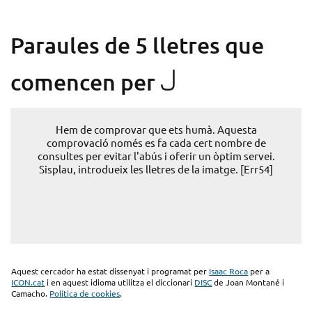
Paraules de 5 lletres que
J
comencen per
Hem de comprovar que ets humà. Aquesta
comprovació només es fa cada cert nombre de
consultes per evitar l'abús i oferir un òptim servei.
Sisplau, introdueix les lletres de la imatge. [Err54]
Aquest cercador ha estat dissenyat i programat per
Isaac Roca
per a
ICON.cat
i en aquest idioma utilitza el diccionari
DISC
de Joan Montané i
Camacho.
Política de cookies
.