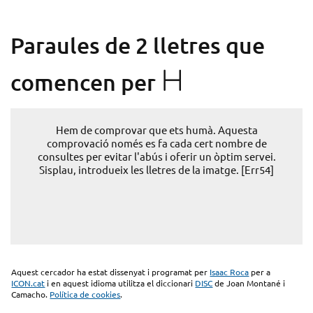
Paraules de 2 lletres que
H
comencen per
Hem de comprovar que ets humà. Aquesta
comprovació només es fa cada cert nombre de
consultes per evitar l'abús i oferir un òptim servei.
Sisplau, introdueix les lletres de la imatge. [Err54]
Aquest cercador ha estat dissenyat i programat per
Isaac Roca
per a
ICON.cat
i en aquest idioma utilitza el diccionari
DISC
de Joan Montané i
Camacho.
Política de cookies
.