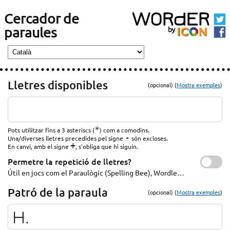
Cercador de
paraules
Lletres disponibles
(opcional) (
Mostra exemples
)
*
Pots utilitzar fins a 3 asteriscs (
) com a comodins.
-
Una/diverses lletres precedides pel signe
són excloses.
+
En canvi, amb el signe
, s'obliga que hi siguin.
Permetre la repetició de lletres?
Útil en jocs com el Paraulògic (Spelling Bee), Wordle…
Patró de la paraula
(opcional) (
Mostra exemples
)