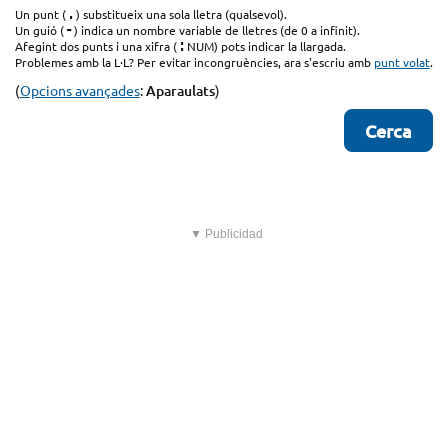
.
Un punt (
) substitueix una sola lletra (qualsevol).
-
Un guió (
) indica un nombre variable de lletres (de 0 a infinit).
:
Afegint dos punts i una xifra (
NUM) pots indicar la llargada.
Problemes amb la L·L? Per evitar incongruències, ara s'escriu amb
punt volat
.
(
Opcions avançades
:
Aparaulats
)
▼ Publicidad