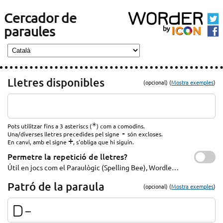
Cercador de
paraules
Lletres disponibles
(opcional) (
Mostra exemples
)
*
Pots utilitzar fins a 3 asteriscs (
) com a comodins.
-
Una/diverses lletres precedides pel signe
són excloses.
+
En canvi, amb el signe
, s'obliga que hi siguin.
Permetre la repetició de lletres?
Útil en jocs com el Paraulògic (Spelling Bee), Wordle…
Patró de la paraula
(opcional) (
Mostra exemples
)