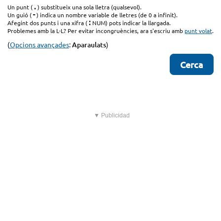
.
Un punt (
) substitueix una sola lletra (qualsevol).
-
Un guió (
) indica un nombre variable de lletres (de 0 a infinit).
:
Afegint dos punts i una xifra (
NUM) pots indicar la llargada.
Problemes amb la L·L? Per evitar incongruències, ara s'escriu amb
punt volat
.
(
Opcions avançades
:
Aparaulats
)
▼ Publicidad