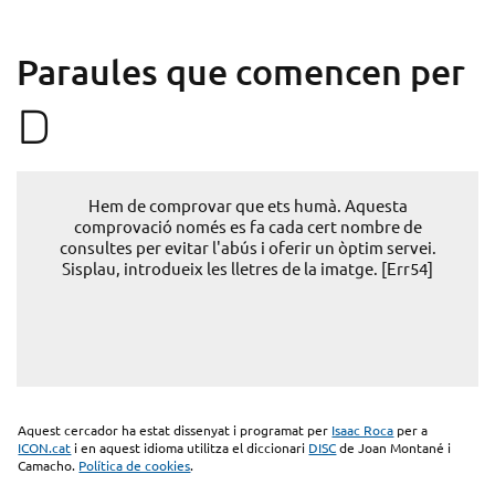
Paraules que comencen per
D
Hem de comprovar que ets humà. Aquesta
comprovació només es fa cada cert nombre de
consultes per evitar l'abús i oferir un òptim servei.
Sisplau, introdueix les lletres de la imatge. [Err54]
Aquest cercador ha estat dissenyat i programat per
Isaac Roca
per a
ICON.cat
i en aquest idioma utilitza el diccionari
DISC
de Joan Montané i
Camacho.
Política de cookies
.