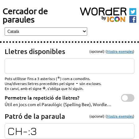
Cercador de
paraules
Lletres disponibles
(opcional) (
Mostra exemples
)
*
Pots utilitzar fins a 3 asteriscs (
) com a comodins.
-
Una/diverses lletres precedides pel signe
són excloses.
+
En canvi, amb el signe
, s'obliga que hi siguin.
Permetre la repetició de lletres?
Útil en jocs com el Paraulògic (Spelling Bee), Wordle…
Patró de la paraula
(opcional) (
Mostra exemples
)