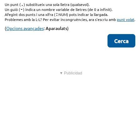
.
Un punt (
) substitueix una sola lletra (qualsevol).
-
Un guió (
) indica un nombre variable de lletres (de 0 a infinit).
:
Afegint dos punts i una xifra (
NUM) pots indicar la llargada.
Problemes amb la L·L? Per evitar incongruències, ara s'escriu amb
punt volat
.
(
Opcions avançades
:
Aparaulats
)
▼ Publicidad