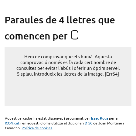
Paraules de 4 lletres que
C
comencen per
Hem de comprovar que ets humà. Aquesta
comprovació només es fa cada cert nombre de
consultes per evitar l'abús i oferir un òptim servei.
Sisplau, introdueix les lletres de la imatge. [Err54]
Aquest cercador ha estat dissenyat i programat per
Isaac Roca
per a
ICON.cat
i en aquest idioma utilitza el diccionari
DISC
de Joan Montané i
Camacho.
Política de cookies
.