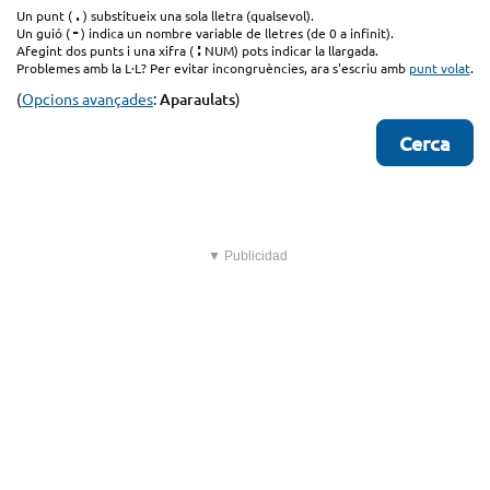
.
Un punt (
) substitueix una sola lletra (qualsevol).
-
Un guió (
) indica un nombre variable de lletres (de 0 a infinit).
:
Afegint dos punts i una xifra (
NUM) pots indicar la llargada.
Problemes amb la L·L? Per evitar incongruències, ara s'escriu amb
punt volat
.
(
Opcions avançades
:
Aparaulats
)
▼ Publicidad