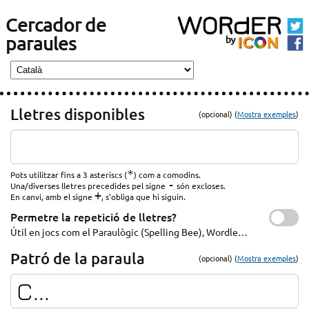
Cercador de
paraules
Lletres disponibles
(opcional) (
Mostra exemples
)
*
Pots utilitzar fins a 3 asteriscs (
) com a comodins.
-
Una/diverses lletres precedides pel signe
són excloses.
+
En canvi, amb el signe
, s'obliga que hi siguin.
Permetre la repetició de lletres?
Útil en jocs com el Paraulògic (Spelling Bee), Wordle…
Patró de la paraula
(opcional) (
Mostra exemples
)