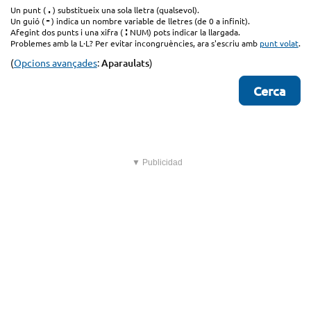
.
Un punt (
) substitueix una sola lletra (qualsevol).
-
Un guió (
) indica un nombre variable de lletres (de 0 a infinit).
:
Afegint dos punts i una xifra (
NUM) pots indicar la llargada.
Problemes amb la L·L? Per evitar incongruències, ara s'escriu amb
punt volat
.
(
Opcions avançades
:
Aparaulats
)
▼ Publicidad