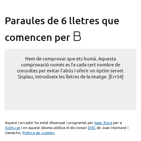
Paraules de 6 lletres que
B
comencen per
Hem de comprovar que ets humà. Aquesta
comprovació només es fa cada cert nombre de
consultes per evitar l'abús i oferir un òptim servei.
Sisplau, introdueix les lletres de la imatge. [Err54]
Aquest cercador ha estat dissenyat i programat per
Isaac Roca
per a
ICON.cat
i en aquest idioma utilitza el diccionari
DISC
de Joan Montané i
Camacho.
Política de cookies
.