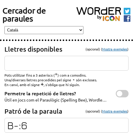
Cercador de
paraules
Lletres disponibles
(opcional) (
Mostra exemples
)
*
Pots utilitzar fins a 3 asteriscs (
) com a comodins.
-
Una/diverses lletres precedides pel signe
són excloses.
+
En canvi, amb el signe
, s'obliga que hi siguin.
Permetre la repetició de lletres?
Útil en jocs com el Paraulògic (Spelling Bee), Wordle…
Patró de la paraula
(opcional) (
Mostra exemples
)