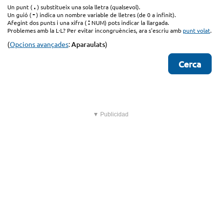
.
Un punt (
) substitueix una sola lletra (qualsevol).
-
Un guió (
) indica un nombre variable de lletres (de 0 a infinit).
:
Afegint dos punts i una xifra (
NUM) pots indicar la llargada.
Problemes amb la L·L? Per evitar incongruències, ara s'escriu amb
punt volat
.
(
Opcions avançades
:
Aparaulats
)
▼ Publicidad