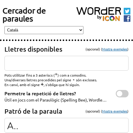
Cercador de
paraules
Lletres disponibles
(opcional) (
Mostra exemples
)
*
Pots utilitzar fins a 3 asteriscs (
) com a comodins.
-
Una/diverses lletres precedides pel signe
són excloses.
+
En canvi, amb el signe
, s'obliga que hi siguin.
Permetre la repetició de lletres?
Útil en jocs com el Paraulògic (Spelling Bee), Wordle…
Patró de la paraula
(opcional) (
Mostra exemples
)