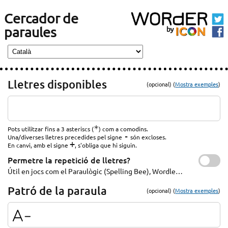
Cercador de
paraules
Lletres disponibles
(opcional) (
Mostra exemples
)
*
Pots utilitzar fins a 3 asteriscs (
) com a comodins.
-
Una/diverses lletres precedides pel signe
són excloses.
+
En canvi, amb el signe
, s'obliga que hi siguin.
Permetre la repetició de lletres?
Útil en jocs com el Paraulògic (Spelling Bee), Wordle…
Patró de la paraula
(opcional) (
Mostra exemples
)