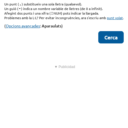
.
Un punt (
) substitueix una sola lletra (qualsevol).
-
Un guió (
) indica un nombre variable de lletres (de 0 a infinit).
:
Afegint dos punts i una xifra (
NUM) pots indicar la llargada.
Problemes amb la L·L? Per evitar incongruències, ara s'escriu amb
punt volat
.
(
Opcions avançades
:
Aparaulats
)
▼ Publicidad